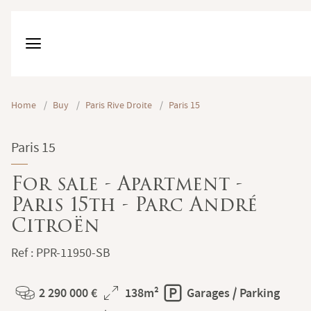
Home
/
Buy
/
Paris Rive Droite
/
Paris 15
Paris 15
For sale - Apartment -
Paris 15th - Parc André
Citroën
Ref : PPR-11950-SB
2 290 000 €
138m²
Garages / Parking
Price
Total