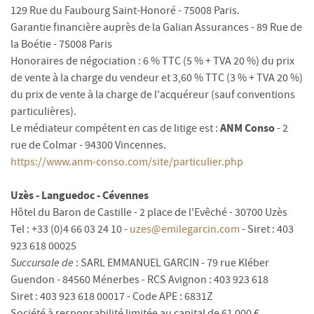
129 Rue du Faubourg Saint-Honoré - 75008 Paris.
Garantie financière auprès de la Galian Assurances - 89 Rue de
la Boétie - 75008 Paris
Honoraires de négociation : 6 % TTC (5 % + TVA 20 %) du prix
de vente à la charge du vendeur et 3,60 % TTC (3 % + TVA 20 %)
du prix de vente à la charge de l'acquéreur (sauf conventions
particulières).
ANM Conso
Le médiateur compétent en cas de litige est :
-
2
rue de Colmar - 94300 Vincennes.
https://www.anm-conso.com/site/particulier.php
Uzès - Languedoc - Cévennes
Hôtel du Baron de Castille - 2 place de l'Evêché - 30700 Uzès
Tel : +33 (0)4 66 03 24 10 -
uzes@emilegarcin.com
- Siret : 403
923 618 00025
Succursale de
: SARL EMMANUEL GARCIN - 79 rue Kléber
Guendon - 84560 Ménerbes - RCS Avignon : 403 923 618
Siret : 403 923 618 00017 - Code APE : 6831Z
Société à responsabilité limitée au capital de 61 000 €