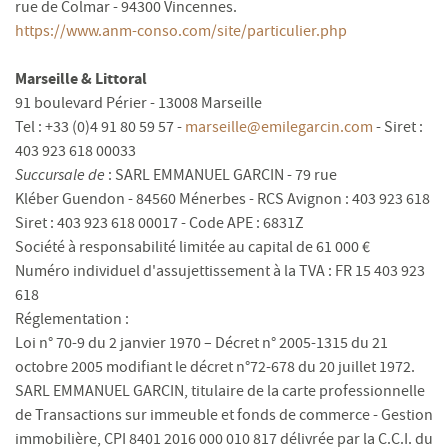
rue de Colmar - 94300 Vincennes.
https://www.anm-conso.com/site/particulier.php
Marseille & Littoral
91 boulevard Périer - 13008 Marseille
Tel : +33 (0)4 91 80 59 57 -
marseille@emilegarcin.com
- Siret :
403 923 618 00033
Succursale de
: SARL EMMANUEL GARCIN - 79 rue
Kléber Guendon - 84560 Ménerbes - RCS Avignon : 403 923 618
Siret : 403 923 618 00017 - Code APE : 6831Z
Société à responsabilité limitée au capital de 61 000 €
Numéro individuel d'assujettissement à la TVA : FR 15 403 923
618
Réglementation :
Loi n° 70-9 du 2 janvier 1970 – Décret n° 2005-1315 du 21
octobre 2005 modifiant le décret n°72-678 du 20 juillet 1972.
SARL EMMANUEL GARCIN, titulaire de la carte professionnelle
de Transactions sur immeuble et fonds de commerce - Gestion
immobilière, CPI 8401 2016 000 010 817 délivrée par la C.C.I. du