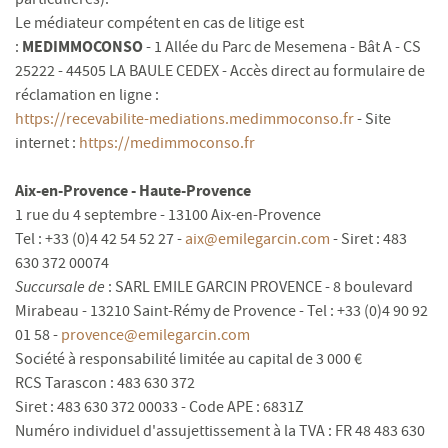
Le médiateur compétent en cas de litige est
MEDIMMOCONSO
:
- 1 Allée du Parc de Mesemena - Bât A - CS
25222 - 44505 LA BAULE CEDEX - Accès direct au formulaire de
réclamation en ligne :
https://recevabilite-mediations.medimmoconso.fr
- Site
internet :
https://medimmoconso.fr
Aix-en-Provence - Haute-Provence
1 rue du 4 septembre - 13100 Aix-en-Provence
Tel : +33 (0)4 42 54 52 27 -
aix@emilegarcin.com
- Siret : 483
630 372 00074
Succursale de
: SARL EMILE GARCIN PROVENCE - 8 boulevard
Mirabeau - 13210 Saint-Rémy de Provence - Tel : +33 (0)4 90 92
01 58 -
provence@emilegarcin.com
Société à responsabilité limitée au capital de 3 000 €
RCS Tarascon : 483 630 372
Siret : 483 630 372 00033 - Code APE : 6831Z
Numéro individuel d'assujettissement à la TVA : FR 48 483 630