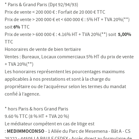
* Paris & Grand Paris (Dpt 92/94/93)
Prix de vente < 200 000 € : Forfait de 20 000 € TTC
Prix de vente > 200 000 € et < 600 000 € : 5% HT + TVA 20%(**)
6%
soit
TTC
5,00%
Prix de vente > 600 000 € : 4.16% HT + TVA 20%(**) soit
TTC
Honoraires de vente de bien tertiaire
Ventes : Bureaux, Locaux commerciaux 5% HT du prix de vente
+ TVA 20%(**)
Les honoraires représentent les pourcentages maximums
applicables à nos prestations et sont à la charge du
propriétaire ou de l’acquéreur selon les termes du mandat
confié à l’agence.
* hors Paris & hors Grand Paris
9.60 % TTC (8 % HT + TVA 20 %)
Le médiateur compétent en cas de litige est
MEDIMMOCONSO
:
- 1 Allée du Parc de Mesemena - Bât A - CS
25222 - 44505 LA BAULE CEDEX - Accès direct au formulaire de