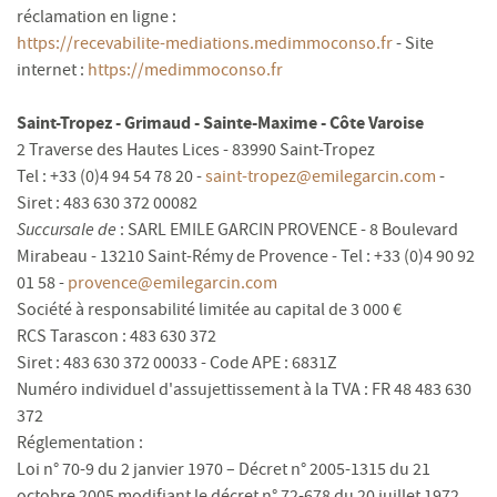
réclamation en ligne :
https://recevabilite-mediations.medimmoconso.fr
- Site
internet :
https://medimmoconso.fr
Saint-Tropez - Grimaud - Sainte-Maxime - Côte Varoise
2 Traverse des Hautes Lices - 83990 Saint-Tropez
Tel : +33 (0)4 94 54 78 20 -
saint-tropez@emilegarcin.com
-
Siret : 483 630 372 00082
Succursale de
: SARL EMILE GARCIN PROVENCE - 8 Boulevard
Mirabeau - 13210 Saint-Rémy de Provence - Tel : +33 (0)4 90 92
01 58 -
provence@emilegarcin.com
Société à responsabilité limitée au capital de 3 000 €
RCS Tarascon : 483 630 372
Siret : 483 630 372 00033 - Code APE : 6831Z
Numéro individuel d'assujettissement à la TVA : FR 48 483 630
372
Réglementation :
Loi n° 70-9 du 2 janvier 1970 – Décret n° 2005-1315 du 21
octobre 2005 modifiant le décret n° 72-678 du 20 juillet 1972.