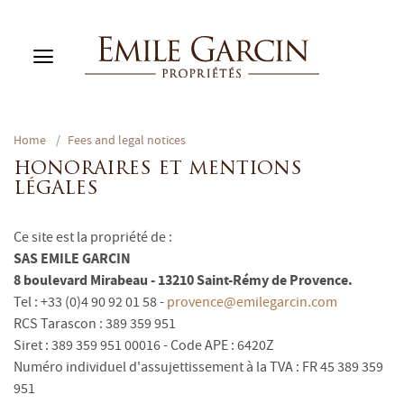
Home
/
Fees and legal notices
BUY
RENT
HONORAIRES ET MENTIONS
LÉGALES
RENTING MANAGEMENT
ABOUT US
Ce site est la propriété de :
FAVORITES
EN
SAS EMILE GARCIN
ESTIMATE MY PROPERTY
8 boulevard Mirabeau - 13210 Saint-Rémy de Provence.
Tel : +33 (0)4 90 92 01 58 -
provence@emilegarcin.com
RCS Tarascon : 389 359 951
Siret : 389 359 951 00016 - Code APE : 6420Z
Numéro individuel d'assujettissement à la TVA : FR 45 389 359
951