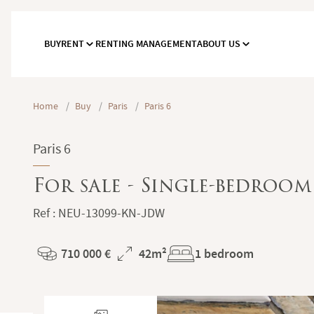
BUY
RENT
RENTING MANAGEMENT
ABOUT US
Home
/
Buy
/
Paris
/
Paris 6
Paris 6
For sale - Single-bedroom 
Ref : NEU-13099-KN-JDW
HONORAIRES ET MEN
First
ENERGY CLASS
710 000 €
42m²
1 bedroom
Price
Total
name
Thrifty
L
Surface
*
Last
Ce site est la propriété de :