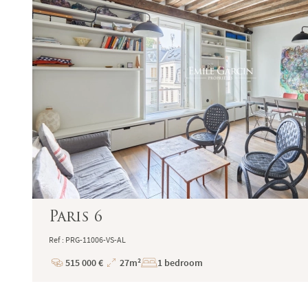
Numéro individuel d'assujettissement à la T
Réglementation :
Loi n° 70-9 du 2 janvier 1970 – Décret n° 200
SARL EMILE GARCIN PROVENCE, titulaire de l
235 délivrée par la C.C.I. du Pays d’Arles.
Adhérent au Syndicat National des Profession
Garantie financière auprès de Q.B.E Europe S
Honoraires de négociation : 6 % TTC (5 % + T
charge de l'acquéreur (sauf conventions parti
Le médiateur compétent en cas de litige est 
Paris 6
direct au formulaire de réclamation en ligne 
Ref : PRG-11006-VS-AL
515 000 €
27m²
1 bedroom
Price
Total
Surface
Saint-Tropez - Grimaud - Sainte-Maxime - C