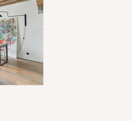
VA : FR 48 483 630 372
5-1315 du 21 octobre 2005 modifiant le décret n° 72-678 du 20
a carte professionnelle de Transactions sur immeubles et 
nels Immobiliers (S.N.P.I.).
A/NV - Tour CBX - 1 Passerelle des Reflets - 92913 Paris La 
VA 20 %) du prix de vente à la charge du vendeur et 3,60 % 
culières).
MEDIMMOCONSO
:
- 1 Allée du Parc de Mesemena - Bât A -
:
https://recevabilite-mediations.medimmoconso.fr
- Site in
ôte Varoise