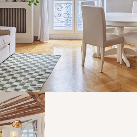
e Provence
rcin.com
 Provence.
e 3 000 €
Similar properties
VA : FR 48 483 630 372
5-1315 du 21 octobre 2005 modifiant le décret n° 72-678 du 20
a carte professionnelle de Transactions sur immeubles et 
nels Immobiliers (S.N.P.I.).