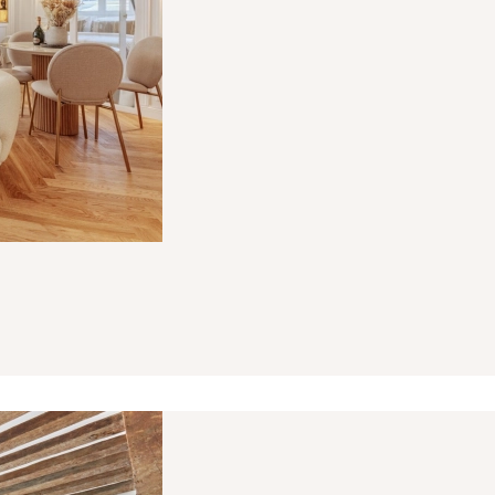
A/NV - Tour CBX - 1 Passerelle des Reflets - 92913 Paris La 
VA 20 %) du prix de vente à la charge du vendeur et 3,60 % 
culières).
MEDIMMOCONSO
:
- 1 Allée du Parc de Mesemena - Bât A -
:
https://recevabilite-mediations.medimmoconso.fr
- Site in
ce
com
- Siret : 483 630 372 00074
- 8 boulevard Mirabeau - 13210 Saint-Rémy de Provence - Te
e 3 000 €