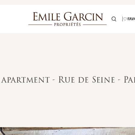
FAV
apartment - Rue de Seine - Pa
TIONS LÉGALES
GES CLASS
ow GES emission