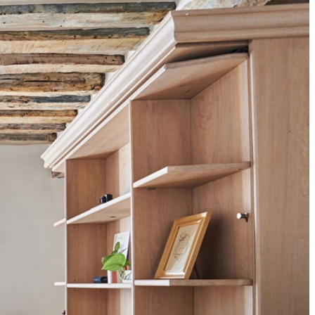
Need more
information?
Emile Garcin - Neuilly-sur-
Seine
9 rue du bois de Boulogne
uniquées sur ce site, sont réservés.
92200 - Neuilly sur Seine
 processing of my personal data.
 et privées sont interdites.
Kei NAGATA
SEND A MESSAGE
CALL US