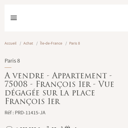
Accueil
/
Achat
/
Île-de-France
/
Paris 8
Paris 8
A vendre - Appartement -
75008 - François 1er - Vue
dégagée sur la place
François 1er
Réf : PRD-11415-JA