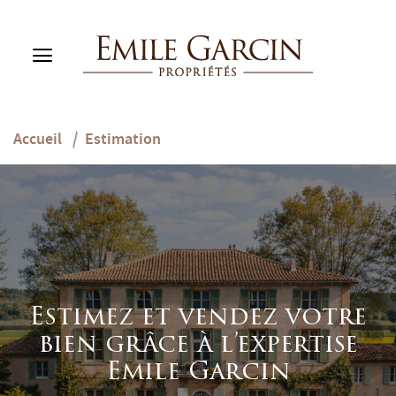
Accueil
/
Estimation
ACHETER
LOUER
GESTION LOCATIVE
NOTRE MAISON
MES FAVORIS (0)
FR
ESTIMER MON BIEN
Estimez et vendez votre
bien grâce à l’expertise
Emile Garcin