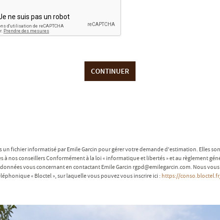
CONTINUER
s un fichier informatisé par Emile Garcin pour gérer votre demande d'estimation. Elles sont
ées à nos conseillers Conformément à la loi « informatique et libertés » et au règlement gé
 des données vous concernant en contactant Emile Garcin rgpd@emilegarcin.com. Nous vous 
éléphonique « Bloctel », sur laquelle vous pouvez vous inscrire ici :
https://conso.bloctel.fr