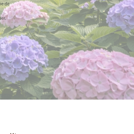
ie de
uer.