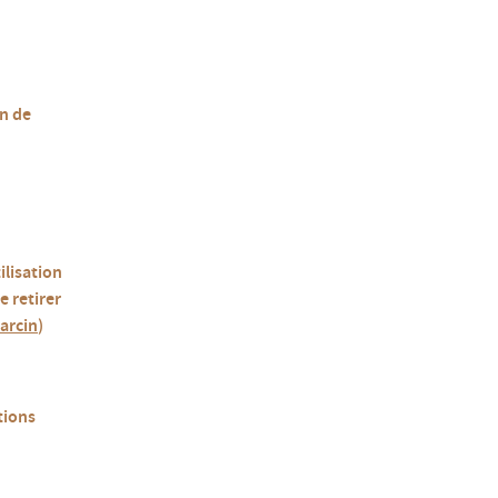
on de
ilisation
e retirer
arcin
)
tions