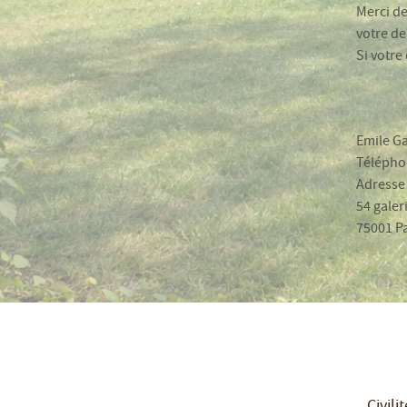
Merci de
votre d
Si votre
Emile Ga
Téléphon
Adresse 
54 galer
75001 Pa