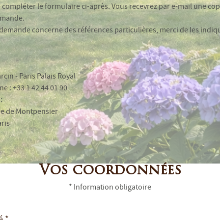
 compléter le formulaire ci-après. Vous recevrez par e-mail une cop
emande.
 demande concerne des références particulières, merci de les indiq
rcin - Paris Palais Royal
e : +33 1 42 44 01 90
:
ie de Montpensier
ris
Vos coordonnées
* Information obligatoire