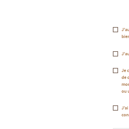
J'a
bien
J'a
Je 
de 
mon
ou 
J’a
con