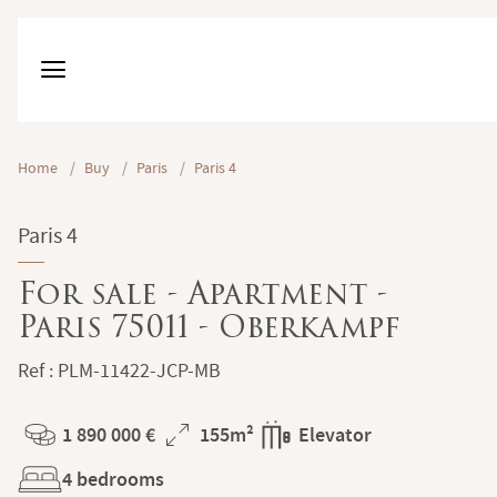
Home
/
Buy
/
Paris
/
Paris 4
Paris 4
For sale - Apartment -
Paris 75011 - Oberkampf
Ref : PLM-11422-JCP-MB
1 890 000 €
155m²
Elevator
Price
Total
4 bedrooms
Surface